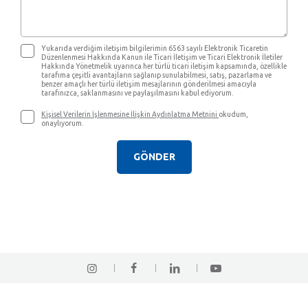
Yukarıda verdiğim iletişim bilgilerimin 6563 sayılı Elektronik Ticaretin
Düzenlenmesi Hakkında Kanun ile Ticari İletişim ve Ticari Elektronik İletiler
Hakkında Yönetmelik uyarınca her türlü ticari iletişim kapsamında, özellikle
tarafıma çeşitli avantajların sağlanıp sunulabilmesi, satış, pazarlama ve
benzer amaçlı her türlü iletişim mesajlarının gönderilmesi amacıyla
tarafınızca, saklanmasını ve paylaşılmasını kabul ediyorum.
Kişisel Verilerin İşlenmesine İlişkin Aydınlatma Metnini
okudum,
onaylıyorum.